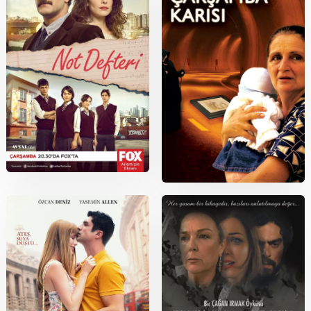
2014
2006
Not Defteri
Kabuslar Evi: Çarşamba Karısı