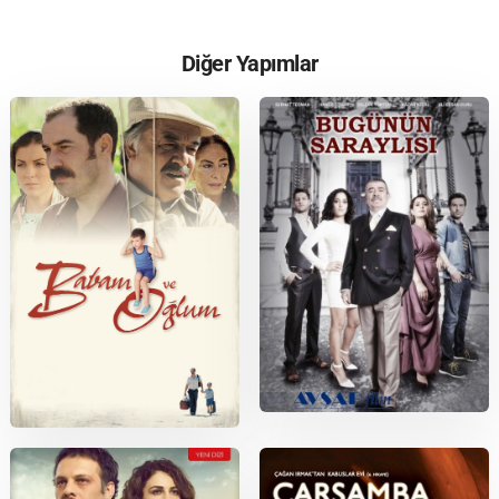
Diğer Yapımlar
2013
2005
Bugünün Saraylısı
Babam ve Oğlum