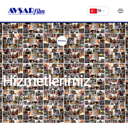
TR
Hizmetlerimiz
Sinema ve televizyon sektöründe kapsamlı
hizmetler sunuyoruz.