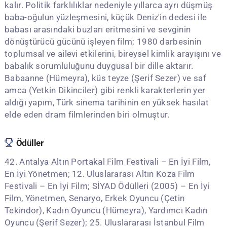
kalır. Politik farklılıklar nedeniyle yıllarca ayrı düşmüş
baba-oğulun yüzleşmesini, küçük Deniz'in dedesi ile
babası arasındaki buzları eritmesini ve sevginin
dönüştürücü gücünü işleyen film; 1980 darbesinin
toplumsal ve ailevi etkilerini, bireysel kimlik arayışını ve
babalık sorumluluğunu duygusal bir dille aktarır.
Babaanne (Hümeyra), küs teyze (Şerif Sezer) ve saf
amca (Yetkin Dikinciler) gibi renkli karakterlerin yer
aldığı yapım, Türk sinema tarihinin en yüksek hasılat
elde eden dram filmlerinden biri olmuştur.
Ödüller
42. Antalya Altın Portakal Film Festivali – En İyi Film,
En İyi Yönetmen; 12. Uluslararası Altın Koza Film
Festivali – En İyi Film; SİYAD Ödülleri (2005) – En İyi
Film, Yönetmen, Senaryo, Erkek Oyuncu (Çetin
Tekindor), Kadın Oyuncu (Hümeyra), Yardımcı Kadın
Oyuncu (Şerif Sezer); 25. Uluslararası İstanbul Film