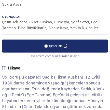
Şükrü Avşar
OYUNCULAR
Çetin Tekindor, Fikret Kuşkan, Hümeyra, Şerif Sezer, Ege
Tanman, Tuba Büyüküstün, Binnur Kaya, Yetkin Dikinciler
Şimdi İzle
avsarfilm.com.tr üzerinden izleyin
Hikaye
Sol görüşlü gazeteci Sadık (Fikret Kuşkan), 12 Eylül
1980 darbe döneminde yaşadığı işkenceler sonucu
ağır hastalanır. Eşini doğumda kaybeden Sadık, küçük
oğlu Deniz'i (Ege Tanman) Ege'deki geleneksel çiftlik
hayatını terk edip yıllardır küs olduğu babası Hüseyin
Efendi'nin (Çetin Tekindor) yanına götürmek zorunda