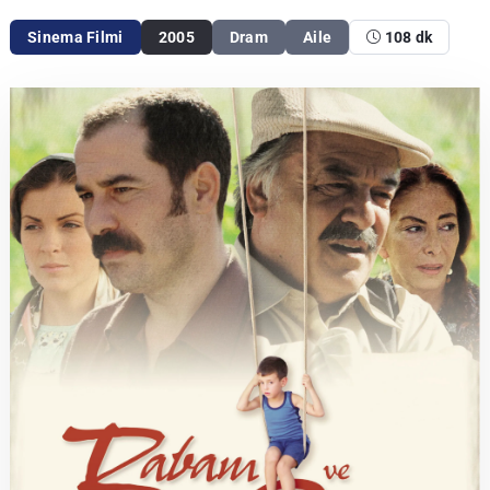
Sinema Filmi
2005
Dram
Aile
108 dk