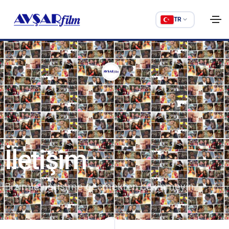
TR
İletişim
Bizimle iletişime geçmekten çekinmeyin.