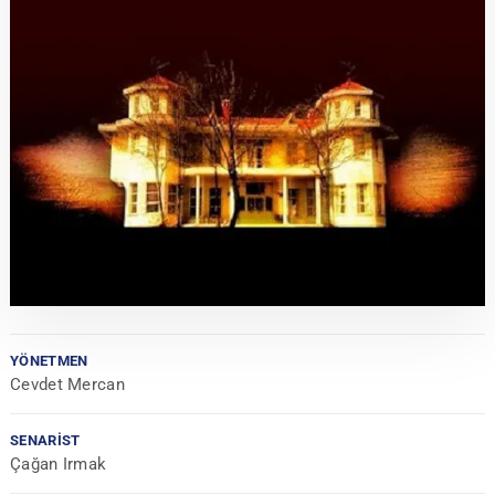
YÖNETMEN
Cevdet Mercan
SENARIST
Çağan Irmak