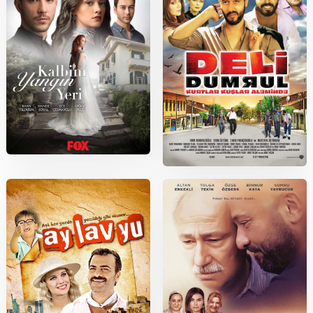
2016
2010
Kalbim Yangın Yeri
Deli Dumrul: Kurtlar Kuşlar
Aleminde