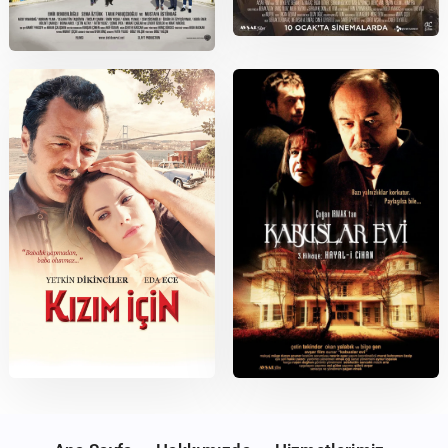
2020
2010
Biz Böyleyiz
Deli Dumrul: Kurtlar Kuşlar
Aleminde
2013
2006
Kızım İçin
Kabuslar Evi: Hayal-i Cihan