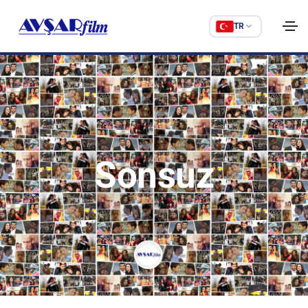
TR
Sonsuz