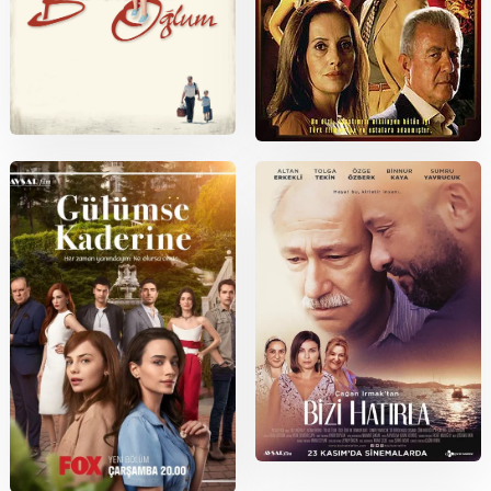
2005
2005
Babam ve Oğlum
Ihlamurlar Altında
2018