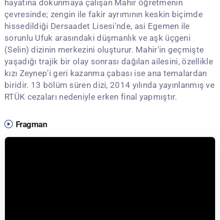
hayatına dokunmaya çalışan Mahir öğretmenin
çevresinde; zengin ile fakir ayrımının keskin biçimde
hissedildiği Dersaadet Lisesi'nde, asi Egemen ile
sorunlu Ufuk arasındaki düşmanlık ve aşk üçgeni
(Selin) dizinin merkezini oluşturur. Mahir'in geçmişte
yaşadığı trajik bir olay sonrası dağılan ailesini, özellikle
kızı Zeynep'i geri kazanma çabası ise ana temalardan
biridir. 13 bölüm süren dizi, 2014 yılında yayınlanmış ve
RTÜK cezaları nedeniyle erken final yapmıştır.
Fragman