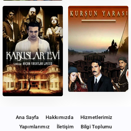
Bizi Hatırla
2022
Gülümse Kaderine
2003
2006
Kurşun Yarası
Kabuslar Evi: Kaçan Fırsatlar
Limited
Ana Sayfa
Hakkımızda
Hizmetlerimiz
Yapımlarımız
İletişim
Bilgi Toplumu