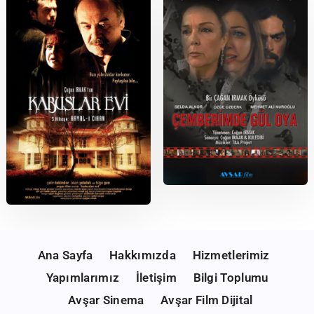
Kabuslar Evi: Çizgisiz Zamanlar
2004
Çemberimde Gül Oya
2006
Kabuslar Evi: Hayal-i Cihan
Ana Sayfa
Hakkımızda
Hizmetlerimiz
Yapımlarımız
İletişim
Bilgi Toplumu
Avşar Sinema
Avşar Film Dijital