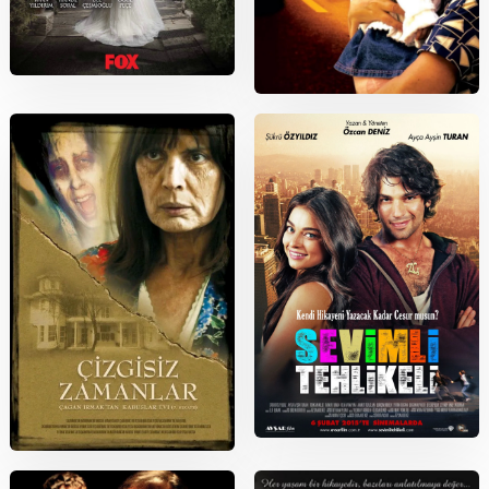
2016
2006
Kalbim Yangın Yeri
Kabuslar Evi: Çarşamba Karısı
2015
2006
Sevimli Tehlikeli